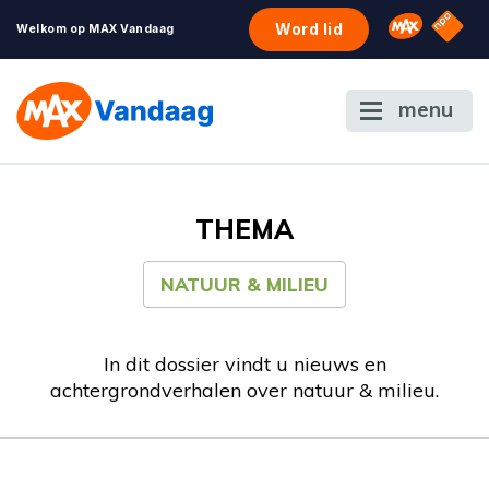
NPO S
Omroep 
Word lid
Welkom op MAX Vandaag
menu
THEMA
NATUUR & MILIEU
In dit dossier vindt u nieuws en
achtergrondverhalen over natuur & milieu.