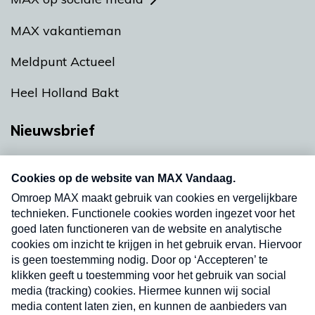
MAX vakantieman
Meldpunt Actueel
Heel Holland Bakt
Nieuwsbrief
Neem hier een gratis abonnement op onze
nieuwsbrief. Elke vrijdag- en dinsdagochtend in
uw mailbox.
Verzend