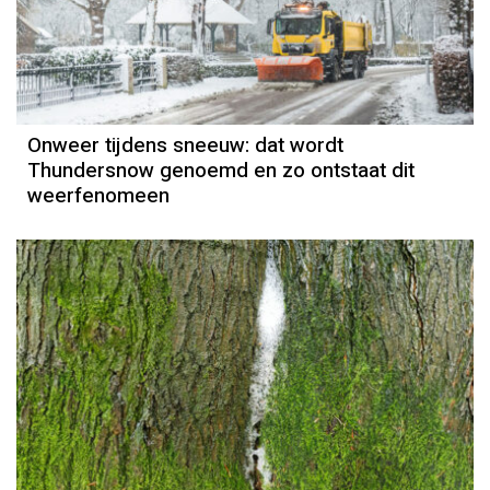
Onweer tijdens sneeuw: dat wordt
Thundersnow genoemd en zo ontstaat dit
weerfenomeen