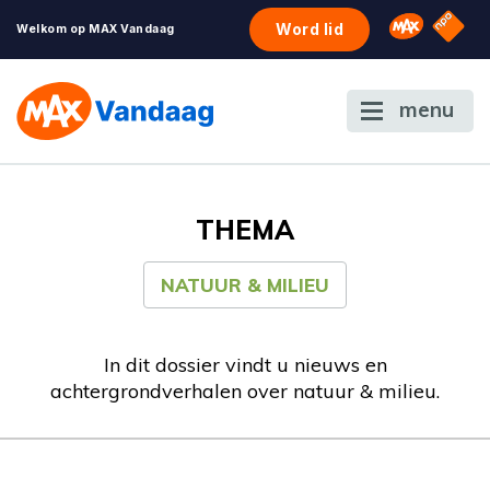
NPO S
Omroep 
Word lid
Welkom op MAX Vandaag
menu
THEMA
NATUUR & MILIEU
In dit dossier vindt u nieuws en
achtergrondverhalen over natuur & milieu.