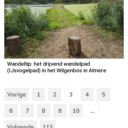
Wandeltip: het drijvend wandelpad
(IJsvogelpad) in het Wilgenbos in Almere
Vorige
1
2
3
4
5
6
7
8
9
10
...
Volgende
113