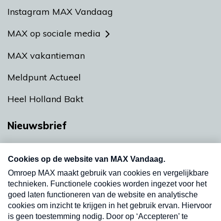
Instagram MAX Vandaag
MAX op sociale media
MAX vakantieman
Meldpunt Actueel
Heel Holland Bakt
Nieuwsbrief
Neem hier een gratis abonnement op onze
nieuwsbrief. Elke vrijdag- en dinsdagochtend in
uw mailbox.
Verzend