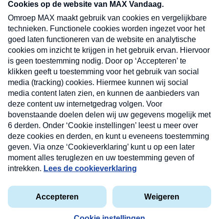
nieuwsbrief. Elke vrijdag- en dinsdagochtend in
uw mailbox.
Verzend
Nieuwsbrief
Neem hier een gratis abonnement op onze
nieuwsbrief. Elke vrijdag- en dinsdagochtend in uw
mailbox.
Contact
Algemene voorwaarden
Privacyverklaring
Cookieverklaring
Kwetsbaarheid melden
privacyverklaring
Copyright © 2026 MAX Vandaag -
Omroep MAX