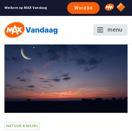
NPO S
Omroep 
Word lid
Welkom op MAX Vandaag
menu
NATUUR & MILIEU