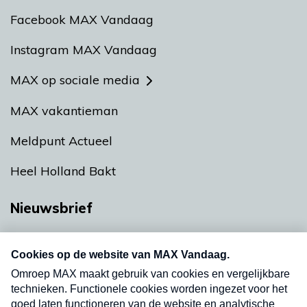
Facebook MAX Vandaag
Instagram MAX Vandaag
MAX op sociale media
MAX vakantieman
Meldpunt Actueel
Heel Holland Bakt
Nieuwsbrief
Neem hier een gratis abonnement op onze
nieuwsbrief. Elke vrijdag- en dinsdagochtend in
uw mailbox.
Verzend