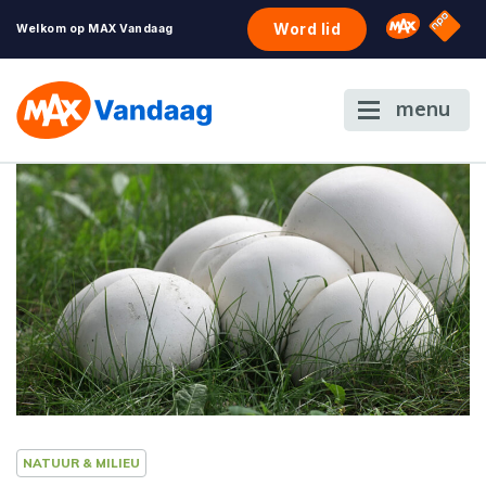
NPO S
Omroep 
Word lid
Welkom op MAX Vandaag
menu
NATUUR & MILIEU