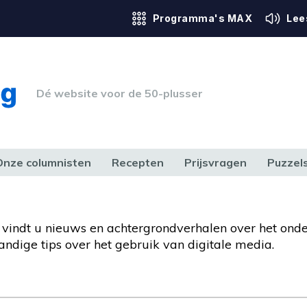
Programma's MAX
Lee
Dé website voor de 50-plusser
Onze columnisten
Recepten
Prijsvragen
Puzzel
ERK & RECHT
GEZONDHEID & SPORT
HUIS, TUIN & HOBBY
MEDIA & 
er vindt u nieuws en achtergrondverhalen over het ond
handige tips over het gebruik van digitale media.