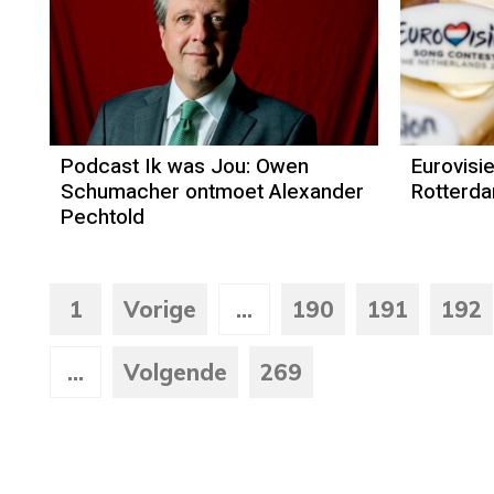
Podcast Ik was Jou: Owen
Eurovisi
Schumacher ontmoet Alexander
Rotterd
Pechtold
1
Vorige
...
190
191
192
...
Volgende
269