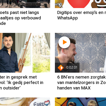
oets past niet langs
Digitips over emoji’s en
aaltjes op verbouwd
WhatsApp
nde
0:02:01
ter in gesprek met
6 BN’ers nemen zorgtak
l: ‘Ik gedij perfect in
van mantelzorgers in Zor
n outsider’
handen van MAX