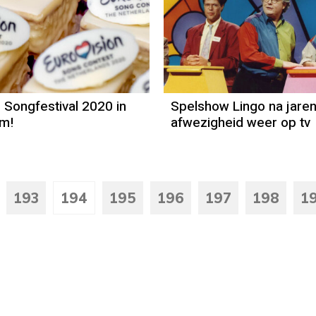
e Songfestival 2020 in
Spelshow Lingo na jaren
am!
afwezigheid weer op tv
193
194
195
196
197
198
1