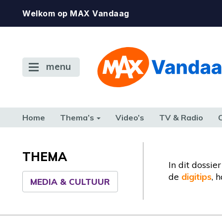
Welkom op MAX Vandaag
menu
Home
Thema’s
Video’s
TV & Radio
CONSUMENT
ETEN & DRINKEN
FAMILIE & RELATIE
GELD, W
TERUG NAAR TOEN
THEMA
In dit dossi
de
digitips
, 
MEDIA & CULTUUR