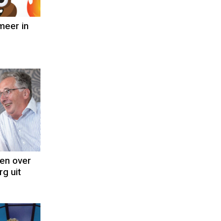
 meer in
en over
g uit