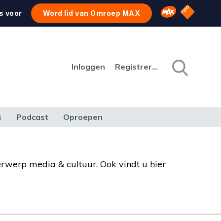
NPO Star
Omroep MAX
s voor
Word lid van Omroep MAX
Inloggen
Registreren
s
Podcast
Oproepen
CULTUUR
NATUUR & MILIEU
REIZEN & VERKEER
erwerp media & cultuur. Ook vindt u hier