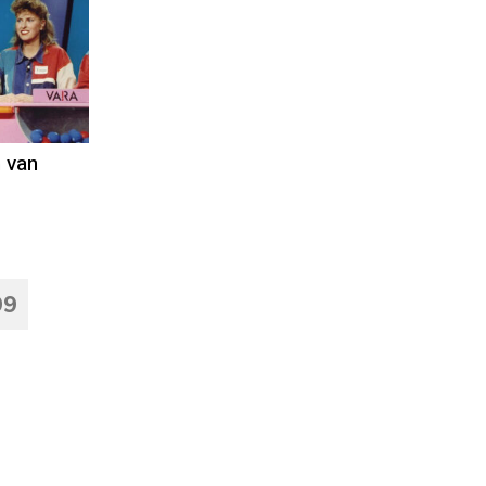
 van
99