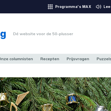
Programma's MAX
Lee
Dé website voor de 50-plusser
Onze columnisten
Recepten
Prijsvragen
Puzzel
ERK & RECHT
GEZONDHEID & SPORT
HUIS, TUIN & HOBBY
MEDIA & 