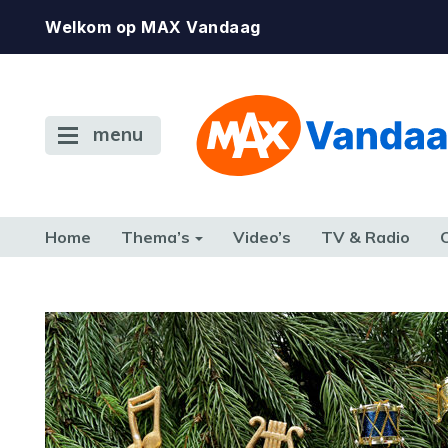
Welkom op MAX Vandaag
menu
Home
Thema’s
Video’s
TV & Radio
CONSUMENT
ETEN & DRINKEN
FAMILIE & RELATIE
GELD, W
TERUG NAAR TOEN