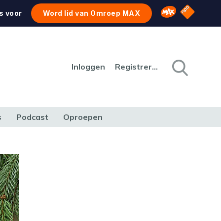
NPO Star
Omroep MAX
s voor
Word lid van Omroep MAX
Inloggen
Registreren
s
Podcast
Oproepen
CULTUUR
NATUUR & MILIEU
REIZEN & VERKEER