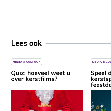
Lees ook
MEDIA & CULTUUR
MEDIA & CU
Quiz: hoeveel weet u
Speel 
over kerstfilms?
kerstsp
feestd