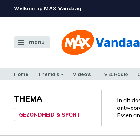
Welkom op MAX Vandaag
menu
Home
Thema’s
Video’s
TV & Radio
CONSUMENT
ETEN & DRINKEN
FAMILIE & RELATIE
GELD, W
TERUG NAAR TOEN
THEMA
In dit d
antwoord
GEZONDHEID & SPORT
Essen an