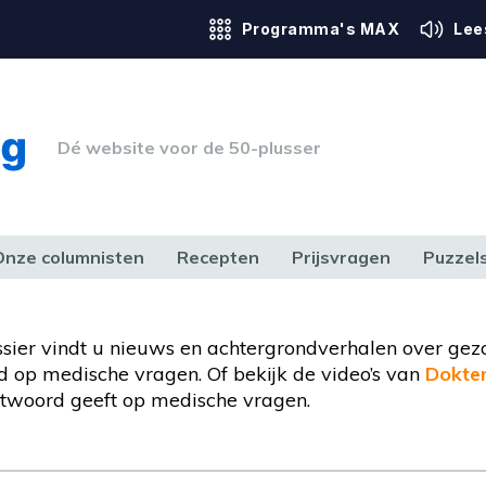
Programma's MAX
Lee
Dé website voor de 50-plusser
Onze columnisten
Recepten
Prijsvragen
Puzzel
ERK & RECHT
GEZONDHEID & SPORT
HUIS, TUIN & HOBBY
MEDIA & 
ossier vindt u nieuws en achtergrondverhalen over gez
 op medische vragen. Of bekijk de video’s van
Dokte
twoord geeft op medische vragen.