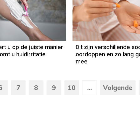
rt u op de juiste manier
Dit zijn verschillende so
mt u huidirritatie
oordoppen en zo lang g
mee
6
7
8
9
10
...
Volgende