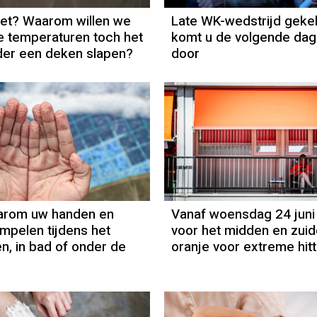
het? Waarom willen we
Late WK-wedstrijd gek
 temperaturen toch het
komt u de volgende da
nder een deken slapen?
door
aarom uw handen en
Vanaf woensdag 24 juni
impelen tijdens het
voor het midden en zui
 in bad of onder de
oranje voor extreme hit