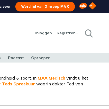
NPO Star
Omroep MAX
s voor
Word lid van Omroep MAX
Inloggen
Registreren
s
Podcast
Oproepen
CULTUUR
NATUUR & MILIEU
REIZEN & VERKEER
ondheid & sport. In
MAX Medisch
vindt u het
r Teds Spreekuur
waarin dokter Ted van