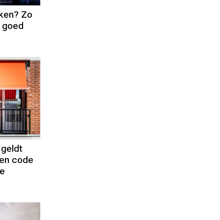
eken? Zo
g goed
 geldt
den code
te