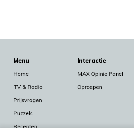
Menu
Interactie
Home
MAX Opinie Panel
TV & Radio
Oproepen
Prijsvragen
Puzzels
Recepten