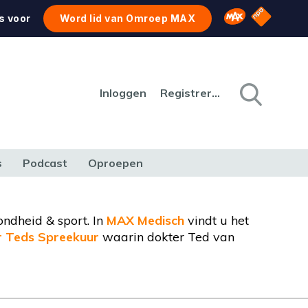
NPO Star
Omroep MAX
s voor
Word lid van Omroep MAX
Inloggen
Registreren
s
Podcast
Oproepen
CULTUUR
NATUUR & MILIEU
REIZEN & VERKEER
ondheid & sport. In
MAX Medisch
vindt u het
r Teds Spreekuur
waarin dokter Ted van