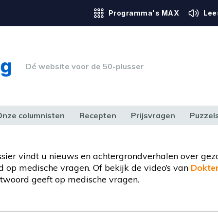
Programma's MAX
Lee
Dé website voor de 50-plusser
Onze columnisten
Recepten
Prijsvragen
Puzzel
ERK & RECHT
GEZONDHEID & SPORT
HUIS, TUIN & HOBBY
MEDIA & 
ossier vindt u nieuws en achtergrondverhalen over gez
 op medische vragen. Of bekijk de video’s van
Dokte
twoord geeft op medische vragen.