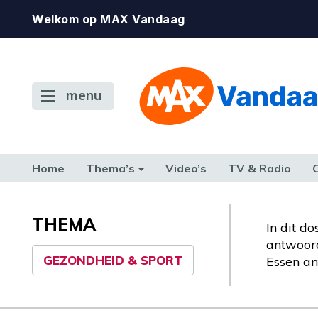
Welkom op MAX Vandaag
menu
Home
Thema’s
Video’s
TV & Radio
CONSUMENT
ETEN & DRINKEN
FAMILIE & RELATIE
GELD, W
TERUG NAAR TOEN
THEMA
In dit d
antwoord
GEZONDHEID & SPORT
Essen an