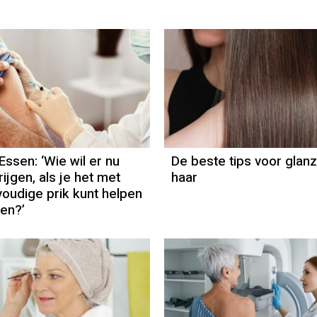
Column
Ted van Essen
Essen: ‘Wie wil er nu
De beste tips voor glan
ijgen, als je het met
haar
oudige prik kunt helpen
en?’