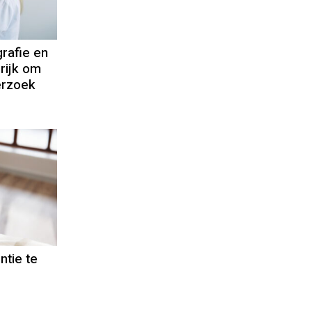
rafie en
rijk om
erzoek
ntie te