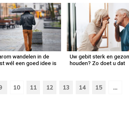
aarom wandelen in de
Uw gebit sterk en gezo
ist wél een goed idee is
houden? Zo doet u dat
9
10
11
12
13
14
15
...