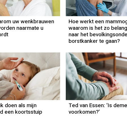
waarom uw wenkbrauwen
Hoe werkt een mammog
worden naarmate u
waarom is het zo belang
ordt
naar het bevolkingsond
borstkanker te gaan?
Column
Ted van Essen
ik doen als mijn
Ted van Essen: ‘Is deme
nd een koortsstuip
voorkomen?’