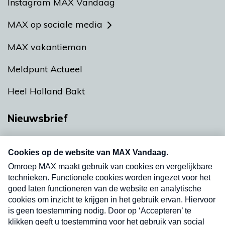
Instagram MAX Vandaag
MAX op sociale media
MAX vakantieman
Meldpunt Actueel
Heel Holland Bakt
Nieuwsbrief
Neem hier een gratis abonnement op onze
nieuwsbrief. Elke vrijdag- en dinsdagochtend in
uw mailbox.
Verzend