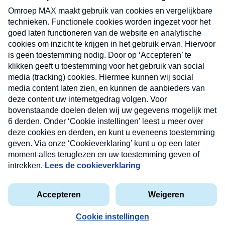
uw mailbox.
Verzend
Nieuwsbrief
Neem hier een gratis abonnement op onze
nieuwsbrief. Elke vrijdag- en dinsdagochtend in uw
mailbox.
Contact
Algemene voorwaarden
Privacyverklaring
Cookieverklaring
Kwetsbaarheid melden
privacyverklaring
Copyright © 2026 MAX Vandaag -
Omroep MAX