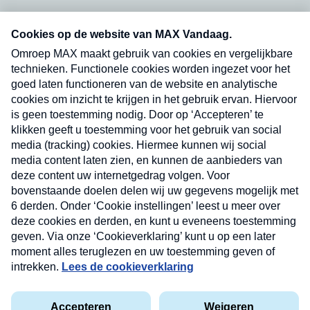
Neem hier een gratis abonnement op onze
nieuwsbrief. Elke vrijdag- en dinsdagochtend in
uw mailbox.
Verzend
Nieuwsbrief
Neem hier een gratis abonnement op onze
nieuwsbrief. Elke vrijdag- en dinsdagochtend in uw
mailbox.
Contact
Algemene voorwaarden
Privacyverklaring
Cookieverklaring