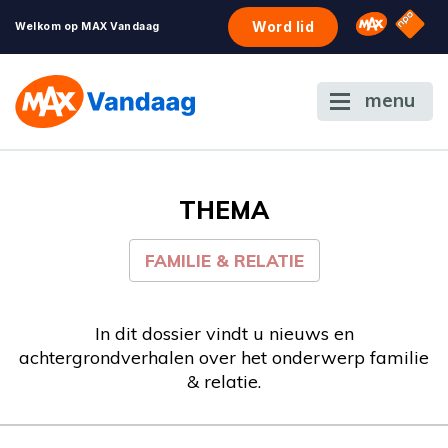
NPO S
Omroep 
Word lid
Welkom op MAX Vandaag
menu
THEMA
FAMILIE & RELATIE
In dit dossier vindt u nieuws en
achtergrondverhalen over het onderwerp familie
& relatie.