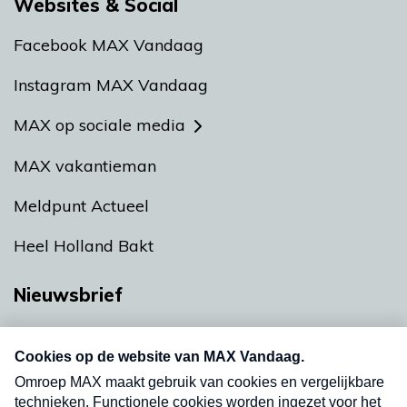
Websites & Social
Facebook MAX Vandaag
Instagram MAX Vandaag
MAX op sociale media
MAX vakantieman
Meldpunt Actueel
Heel Holland Bakt
Nieuwsbrief
Neem hier een gratis abonnement op onze
nieuwsbrief. Elke vrijdag- en dinsdagochtend in
uw mailbox.