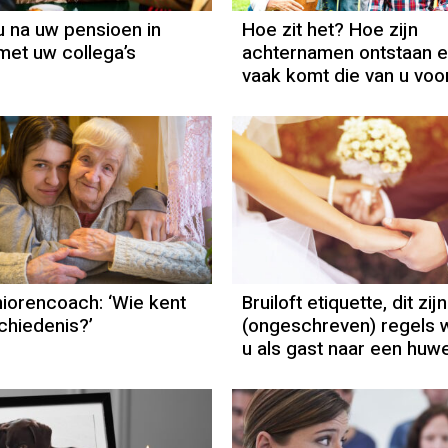
 u na uw pensioen in
Hoe zit het? Hoe zijn
met uw collega’s
achternamen ontstaan 
vaak komt die van u voo
orencoach: ‘Wie kent
Bruiloft etiquette, dit zij
chiedenis?’
(ongeschreven) regels 
u als gast naar een huwe