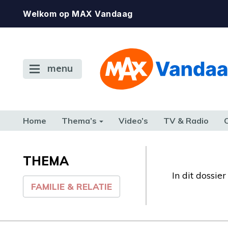
Welkom op MAX Vandaag
menu
Home
Thema’s
Video’s
TV & Radio
CONSUMENT
ETEN & DRINKEN
FAMILIE & RELATIE
GELD, W
TERUG NAAR TOEN
THEMA
In dit dossie
FAMILIE & RELATIE