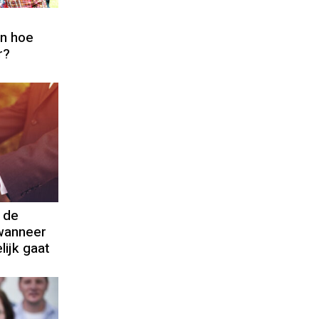
en hoe
r?
n de
wanneer
lijk gaat