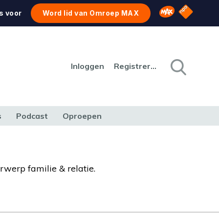
NPO Star
Omroep MAX
s voor
Word lid van Omroep MAX
Inloggen
Registreren
s
Podcast
Oproepen
CULTUUR
NATUUR & MILIEU
REIZEN & VERKEER
rwerp familie & relatie.