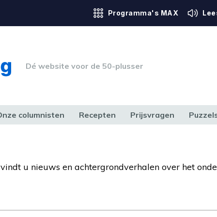
Programma's MAX
Lee
Dé website voor de 50-plusser
Onze columnisten
Recepten
Prijsvragen
Puzzel
ERK & RECHT
GEZONDHEID & SPORT
HUIS, TUIN & HOBBY
MEDIA & 
r vindt u nieuws en achtergrondverhalen over het onde