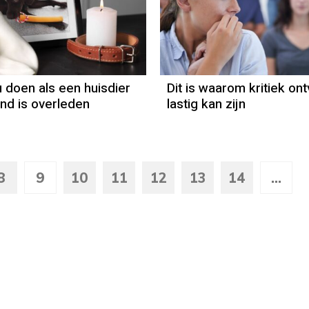
u doen als een huisdier
Dit is waarom kritiek on
nd is overleden
lastig kan zijn
8
9
10
11
12
13
14
...