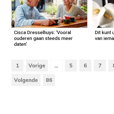
Column
Cisca Dresselhuys
Cisca Dresselhuys: ‘Vooral
Dit kunt 
ouderen gaan steeds meer
van iema
daten’
1
Vorige
...
5
6
7
Volgende
86