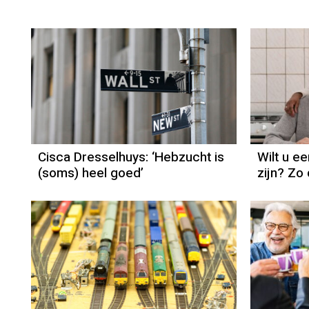
Column
Cisca Dresselhuys
Cisca Dresselhuys: ‘Hebzucht is
Wilt u e
(soms) heel goed’
zijn? Zo 