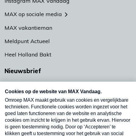
Instagram MAX Vandaag
MAX op sociale media
MAX vakantieman
Meldpunt Actueel
Heel Holland Bakt
Nieuwsbrief
Neem hier een gratis abonnement op onze
nieuwsbrief. Elke vrijdag- en dinsdagochtend in
uw mailbox.
Verzend