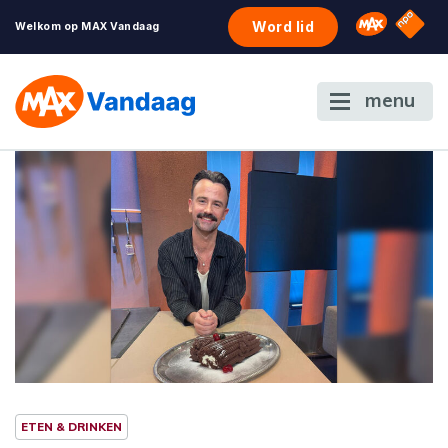
NPO S
Omroep 
Word lid
Welkom op MAX Vandaag
menu
ETEN & DRINKEN