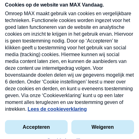
nieuwsbrief. Elke vrijdag- en dinsdagochtend in
uw mailbox.
Verzend
Nieuwsbrief
Neem hier een gratis abonnement op onze
nieuwsbrief. Elke vrijdag- en dinsdagochtend in uw
mailbox.
Contact
Algemene voorwaarden
Privacyverklaring
Cookieverklaring
Kwetsbaarheid melden
privacyverklaring
Copyright © 2026 MAX Vandaag -
Omroep MAX