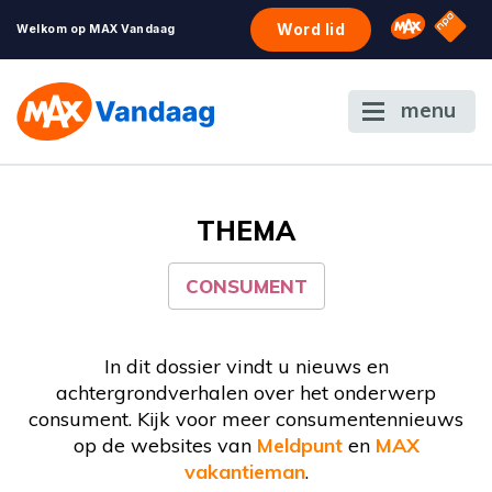
NPO S
Omroep 
Word lid
Welkom op MAX Vandaag
menu
THEMA
CONSUMENT
In dit dossier vindt u nieuws en
achtergrondverhalen over het onderwerp
consument. Kijk voor meer consumentennieuws
op de websites van
Meldpunt
en
MAX
vakantieman
.