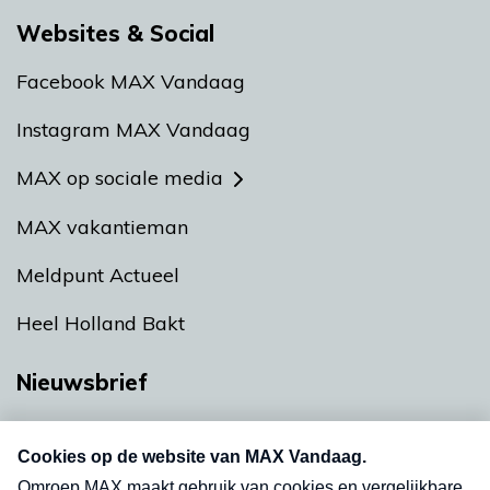
Websites & Social
Facebook MAX Vandaag
Instagram MAX Vandaag
MAX op sociale media
MAX vakantieman
Meldpunt Actueel
Heel Holland Bakt
Nieuwsbrief
Neem hier een gratis abonnement op onze
nieuwsbrief. Elke vrijdag- en dinsdagochtend in
uw mailbox.