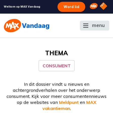
NPO S
Omroep 
Word lid
Welkom op MAX Vandaag
menu
THEMA
CONSUMENT
In dit dossier vindt u nieuws en
achtergrondverhalen over het onderwerp
consument. Kijk voor meer consumentennieuws
op de websites van
Meldpunt
en
MAX
vakantieman
.