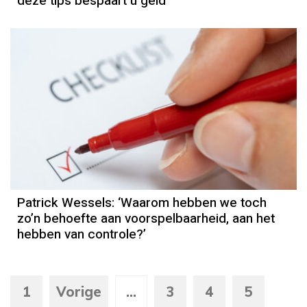
deze tips bespaart u geld
Column
Patrick Wessels
Patrick Wessels: ‘Waarom hebben we toch
zo’n behoefte aan voorspelbaarheid, aan het
hebben van controle?’
1
Vorige
...
3
4
5