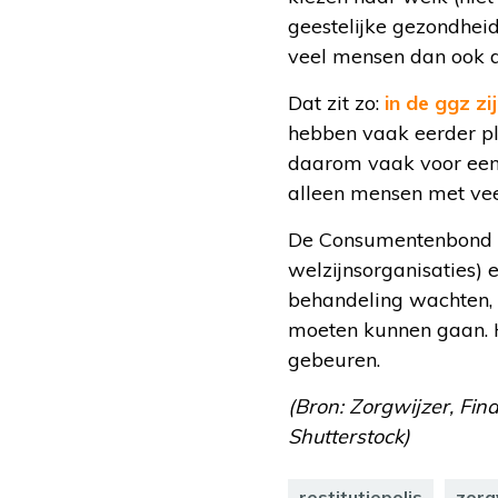
geestelijke gezondheid
veel mensen dan ook d
Dat zit zo:
in de ggz zi
hebben vaak eerder pl
daarom vaak voor een d
alleen mensen met vee
De Consumentenbond ma
welzijnsorganisaties)
behandeling wachten, 
moeten kunnen gaan. H
gebeuren.
(Bron: Zorgwijzer, Fin
Shutterstock)
restitutiepolis
zorg