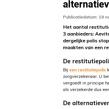
alternatie
Publicatiedatum: 19 
Het aantal restituti
3 aanbieders: Aevit
dergelijke polis st
maakten van een res
De restitutiepol
Bij
een restitutiepolis
k
zorgverzekeraar. U bet
vergoedt in principe he
als verzekerde dus een 
De alternatieven