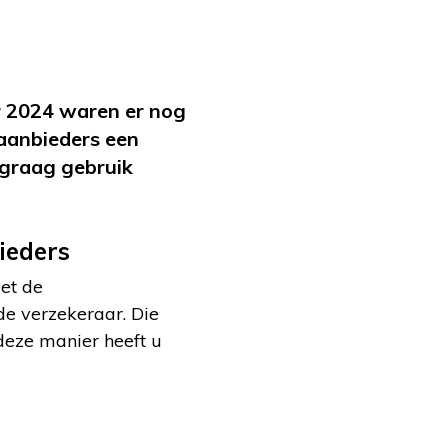
ar 2024 waren er nog
 aanbieders een
 graag gebruik
bieders
et de
de verzekeraar. Die
 deze manier heeft u