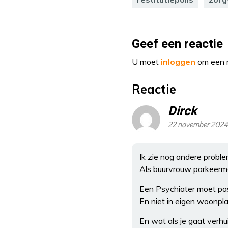
Geef een reactie
U moet
inloggen
om een r
Reactie
Dirck
22 november 2024
Ik zie nog andere probl
Als buurvrouw parkeerme
Een Psychiater moet passe
En niet in eigen woonpla
En wat als je gaat verh