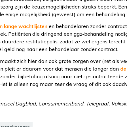
szorg zijn de keuzemogelijkheden straks beperkt. Een r
e enige mogelijkheid (geweest) om een behandeling t
jn lange wachtlijsten
en behandelaren zonder contract
ek. Patiënten die dringend een ggz-behandeling nod
uurdere restitutiepolis, zodat ze wel ergens terecht
l geld nog naar een behandelaar zonder contract.
akt zich hier dan ook grote zorgen over (net als ve
 en pleit er daarom voor dat mensen die langer dan
de
zonder bijbetaling alsnog naar niet-gecontracteerde
et is alleen nog maar zeer de vraag of dit ook daad
ancieel Dagblad, Consumentenbond, Telegraaf, Volkskr
verzekeraars