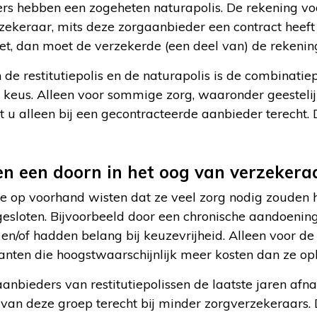
s hebben een zogeheten naturapolis. De rekening vo
rzekeraar, mits deze zorgaanbieder een contract heef
et, dan moet de verzekerde (een deel van) de rekening
e restitutiepolis en de naturapolis is de combinatiepo
je keus. Alleen voor sommige zorg, waaronder geestel
 u alleen bij een gecontracteerde aanbieder terecht. D
sen een doorn in het oog van verzekera
e op voorhand wisten dat ze veel zorg nodig zouden
fgesloten. Bijvoorbeeld door een chronische aandoenin
n en/of hadden belang bij keuzevrijheid. Alleen voor d
lanten die hoogstwaarschijnlijk meer kosten dan ze op
anbieders van restitutiepolissen de laatste jaren a
l van deze groep terecht bij minder zorgverzekeraars