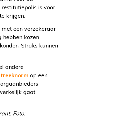
estitutiepolis is voor
e krijgen.
 met een verzekeraar
ig hebben kozen
 konden. Straks kunnen
el andere
 treeknorm
op een
 zorgaanbieders
werkelijk gaat
ant. Foto: