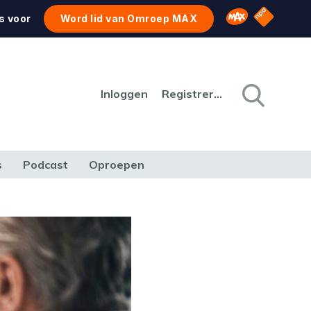
NPO Star
Omroep MAX
s voor
Word lid van Omroep MAX
Inloggen
Registreren
s
Podcast
Oproepen
CULTUUR
NATUUR & MILIEU
REIZEN & VERKEER