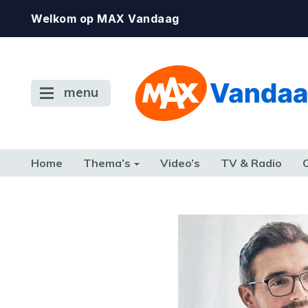
Welkom op MAX Vandaag
menu
Home
Thema’s
Video’s
TV & Radio
CONSUMENT
ETEN & DRINKEN
FAMILIE & RELATIE
GELD, W
TERUG NAAR TOEN