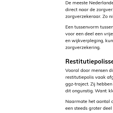
De meeste Nederlander
direct naar de zorgve
zorgverzekeraar. Zo ni
Een tussenvorm tussen d
voor een deel een vri
en wijkverpleging, kunt
zorgverzekering.
Restitutiepolis
Vooral door mensen di
restitutiepolis vaak a
ggz-traject. Zij hebbe
dit ongunstig. Want: k
Naarmate het aantal a
een steeds groter dee