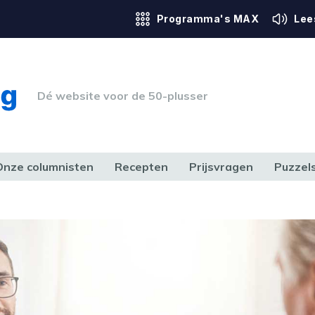
Programma's MAX
Lee
Dé website voor de 50-plusser
Onze columnisten
Recepten
Prijsvragen
Puzzel
ERK & RECHT
GEZONDHEID & SPORT
HUIS, TUIN & HOBBY
MEDIA & 