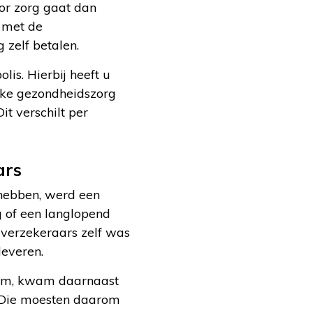
or zorg gaat dan
t met de
 zelf betalen.
lis. Hierbij heeft u
ijke gezondheidszorg
it verschilt per
ars
 hebben, werd een
g of een langlopend
e verzekeraars zelf was
leveren.
fnam, kwam daarnaast
. Die moesten daarom