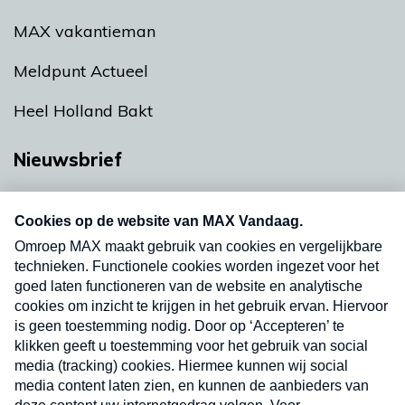
MAX vakantieman
Meldpunt Actueel
Heel Holland Bakt
Nieuwsbrief
Neem hier een gratis abonnement op onze
nieuwsbrief. Elke vrijdag- en dinsdagochtend in
uw mailbox.
Verzend