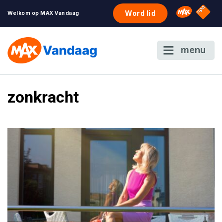
NPO S
Omroep 
Word lid
Welkom op MAX Vandaag
menu
zonkracht