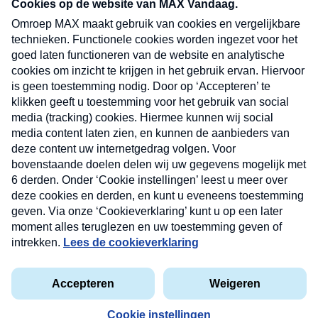
nieuwsbrief. Elke vrijdag- en dinsdagochtend in
uw mailbox.
Verzend
Nieuwsbrief
Neem hier een gratis abonnement op onze
nieuwsbrief. Elke vrijdag- en dinsdagochtend in uw
mailbox.
Contact
Algemene voorwaarden
Privacyverklaring
Cookieverklaring
Kwetsbaarheid melden
privacyverklaring
Copyright © 2026 MAX Vandaag -
Omroep MAX