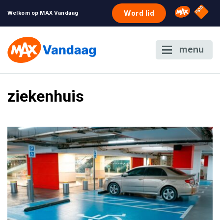
NPO S
Omroep 
Word lid
Welkom op MAX Vandaag
menu
ziekenhuis