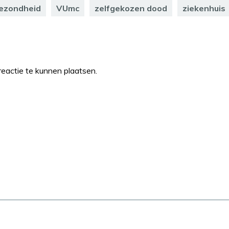
gezondheid
VUmc
zelfgekozen dood
ziekenhuis
eactie te kunnen plaatsen.