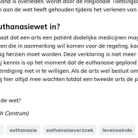
and is overleden, wordt door de Regionale Toetsings
h aan de wet heeft gehouden tijdens het verlenen van
uthanasiewet in?
aat dat een arts een patiënt dodelijke medicijnen ma
dereen die in aanmerking wil komen voor de regeling, k
ig herzien moet worden. Deze verklaring is niet meer 
ij kennis is op het moment dat de euthanasie gepland
ndiging niet in te willigen. Als de arts wel besluit o
zij hier altijd mee wachten totdat een tweede arts de p
 de wet?
ch Centrum)
r
euthanasie
euthanasieverzoek
levenseinde