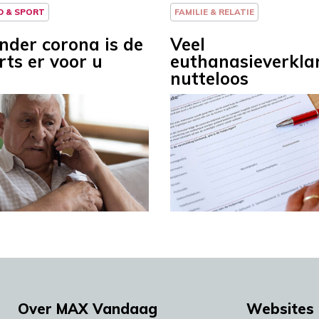
D & SPORT
FAMILIE & RELATIE
nder corona is de
Veel
rts er voor u
euthanasieverkla
nutteloos
Over MAX Vandaag
Websites 