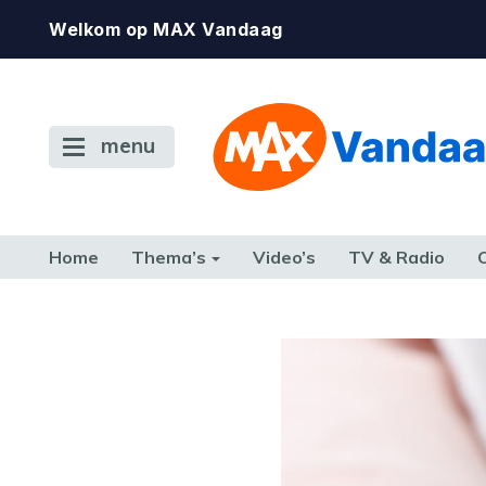
Welkom op MAX Vandaag
menu
Home
Thema’s
Video’s
TV & Radio
CONSUMENT
ETEN & DRINKEN
FAMILIE & RELATIE
GELD, W
TERUG NAAR TOEN