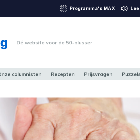
Programma's MAX
Lee
Dé website voor de 50-plusser
Onze columnisten
Recepten
Prijsvragen
Puzzel
ERK & RECHT
GEZONDHEID & SPORT
HUIS, TUIN & HOBBY
MEDIA & 