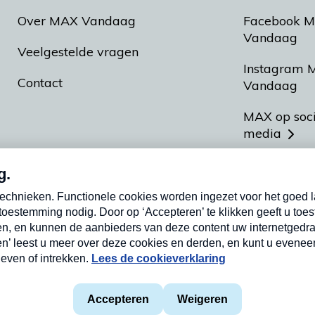
Over MAX Vandaag
Facebook 
Vandaag
Veelgestelde vragen
Instagram 
Contact
Vandaag
MAX op soc
media
MAX vakan
Meldpunt A
Heel Hollan
aarden
Privacyverklaring
Cookieverklaring