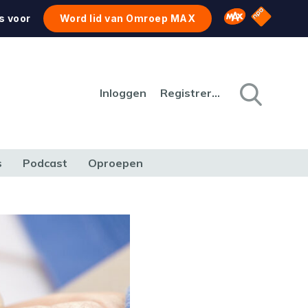
NPO Star
Omroep MAX
s voor
Word lid van Omroep MAX
Inloggen
Registreren
s
Podcast
Oproepen
CULTUUR
NATUUR & MILIEU
REIZEN & VERKEER