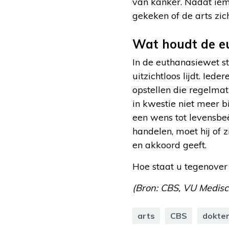
van kanker. Nadat iem
gekeken of de arts zic
Wat houdt de e
In de euthanasiewet st
uitzichtloos lijdt. Ie
opstellen die regelmat
in kwestie niet meer b
een wens tot levensbeëi
handelen, moet hij of 
en akkoord geeft.
Hoe staat u tegenover
(Bron: CBS, VU Medis
arts
CBS
dokte