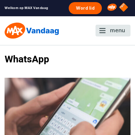
NPO S
Omroep 
Word lid
Welkom op MAX Vandaag
menu
WhatsApp