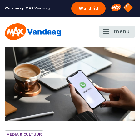
NPO S
Omroep 
Word lid
Welkom op MAX Vandaag
menu
MEDIA & CULTUUR