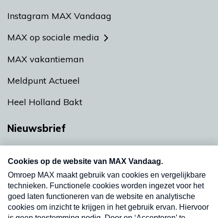
Instagram MAX Vandaag
MAX op sociale media
MAX vakantieman
Meldpunt Actueel
Heel Holland Bakt
Nieuwsbrief
Neem hier een gratis abonnement op onze
nieuwsbrief. Elke vrijdag- en dinsdagochtend in
uw mailbox.
Verzend