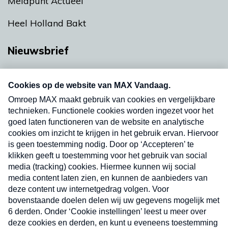
Meldpunt Actueel
Heel Holland Bakt
Nieuwsbrief
Neem hier een gratis abonnement op onze
nieuwsbrief. Elke vrijdag- en dinsdagochtend in
uw mailbox.
Verzend
Nieuwsbrief