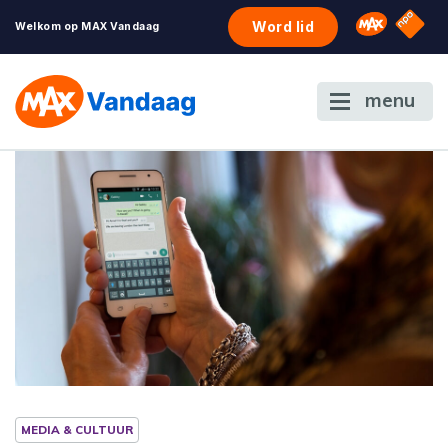
NPO S
Omroep 
Word lid
Welkom op MAX Vandaag
menu
MEDIA & CULTUUR