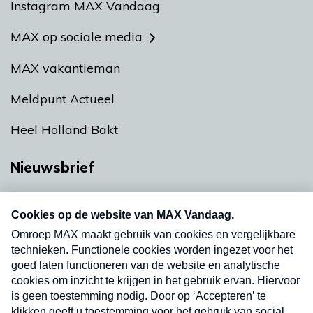
Instagram MAX Vandaag
MAX op sociale media
MAX vakantieman
Meldpunt Actueel
Heel Holland Bakt
Nieuwsbrief
Neem hier een gratis abonnement op onze
nieuwsbrief. Elke vrijdag- en dinsdagochtend in
uw mailbox.
Verzend