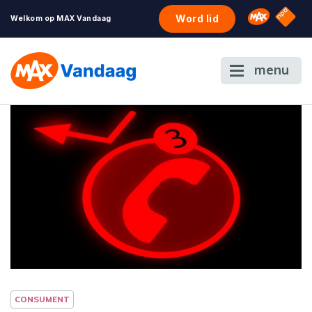
NPO S
Omroep 
Word lid
Welkom op MAX Vandaag
menu
CONSUMENT