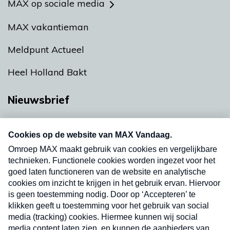
MAX op sociale media
MAX vakantieman
Meldpunt Actueel
Heel Holland Bakt
Nieuwsbrief
Neem hier een gratis abonnement op onze
nieuwsbrief. Elke vrijdag- en dinsdagochtend in
uw mailbox.
Verzend