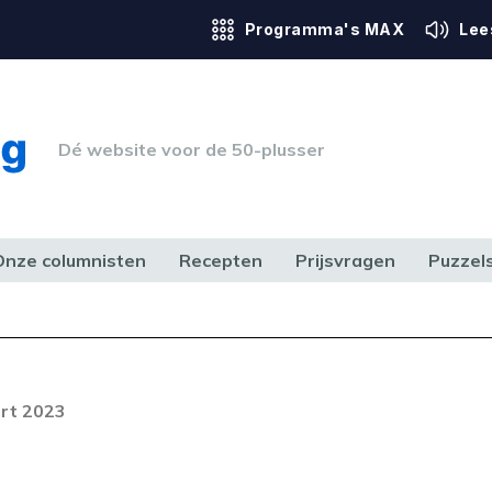
Programma's MAX
Lee
Dé website voor de 50-plusser
Onze columnisten
Recepten
Prijsvragen
Puzzel
ERK & RECHT
GEZONDHEID & SPORT
HUIS, TUIN & HOBBY
MEDIA & 
Foutcode 403
ream is op dit moment niet
rt 2023
t probleem zich blijft voordoen,
 op met onze klantenservice.