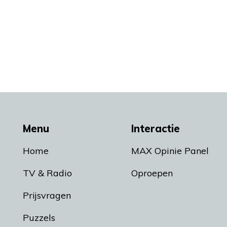
Menu
Interactie
Home
MAX Opinie Panel
TV & Radio
Oproepen
Prijsvragen
Puzzels