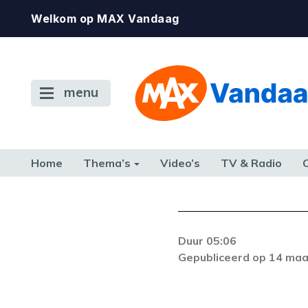
Welkom op MAX Vandaag
menu
Home
Thema’s
Video’s
TV & Radio
CONSUMENT
ETEN & DRINKEN
FAMILIE & RELATIE
GELD, W
TERUG NAAR TOEN
Duur 05:06
De gewenste st
Gepubliceerd op 14 maa
beschikbaar. Als he
neem dan contact