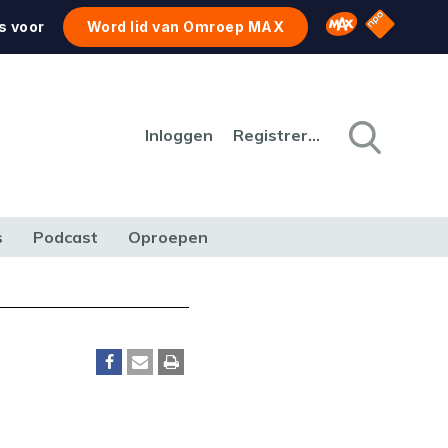
NPO Star
Omroep MAX
s voor
Word lid van Omroep MAX
Inloggen
Registreren
s
Podcast
Oproepen
CULTUUR
NATUUR & MILIEU
REIZEN & VERKEER