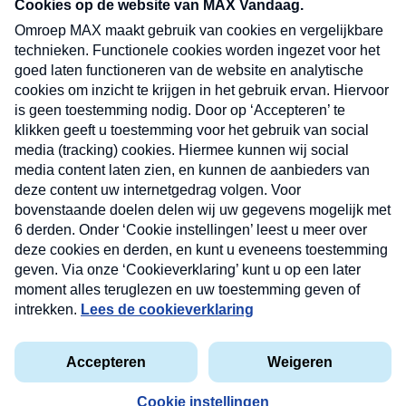
nieuwsbrief. Elke vrijdag- en dinsdagochtend in
uw mailbox.
Verzend
Nieuwsbrief
Neem hier een gratis abonnement op onze
nieuwsbrief. Elke vrijdag- en dinsdagochtend in uw
mailbox.
Contact
Algemene voorwaarden
Privacyverklaring
Cookieverklaring
Kwetsbaarheid melden
privacyverklaring
Copyright © 2026 MAX Vandaag -
Omroep MAX