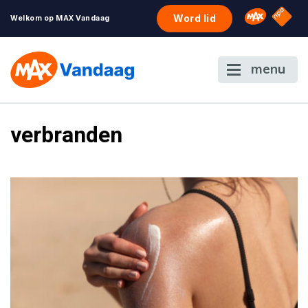
NPO S
Omroep 
Word lid
Welkom op MAX Vandaag
menu
verbranden