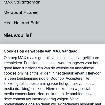
MAX vakantieman
Meldpunt Actueel
Heel Holland Bakt
Nieuwsbrief
Neem hier een gratis abonnement op onze
nieuwsbrief. Elke vrijdag- en dinsdagochtend in
uw mailbox.
Verzend