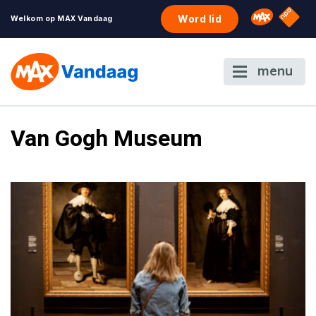
NPO S
Omroep 
Word lid
Welkom op MAX Vandaag
menu
Van Gogh Museum