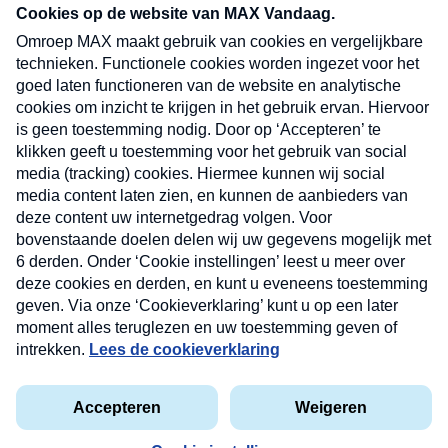
nieuwsbrief. Elke vrijdag- en dinsdagochtend in
uw mailbox.
Verzend
Nieuwsbrief
Neem hier een gratis abonnement op onze
nieuwsbrief. Elke vrijdag- en dinsdagochtend in uw
mailbox.
Contact
Algemene voorwaarden
Privacyverklaring
Cookieverklaring
Kwetsbaarheid melden
privacyverklaring
Copyright © 2026 MAX Vandaag -
Omroep MAX