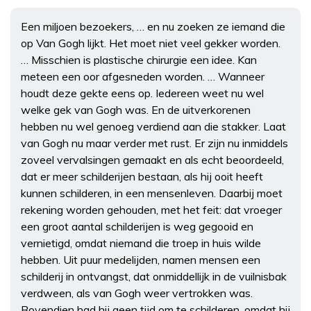
Een miljoen bezoekers, … en nu zoeken ze iemand die
op Van Gogh lijkt. Het moet niet veel gekker worden.
… Misschien is plastische chirurgie een idee. Kan
meteen een oor afgesneden worden. … Wanneer
houdt deze gekte eens op. Iedereen weet nu wel
welke gek van Gogh was. En de uitverkorenen
hebben nu wel genoeg verdiend aan die stakker. Laat
van Gogh nu maar verder met rust. Er zijn nu inmiddels
zoveel vervalsingen gemaakt en als echt beoordeeld,
dat er meer schilderijen bestaan, als hij ooit heeft
kunnen schilderen, in een mensenleven. Daarbij moet
rekening worden gehouden, met het feit: dat vroeger
een groot aantal schilderijen is weg gegooid en
vernietigd, omdat niemand die troep in huis wilde
hebben. Uit puur medelijden, namen mensen een
schilderij in ontvangst, dat onmiddellijk in de vuilnisbak
verdween, als van Gogh weer vertrokken was.
Bovendien had hij geen tijd om te schilderen, omdat hij