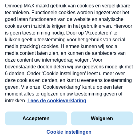
uw mailbox.
Verzend
Nieuwsbrief
Neem hier een gratis abonnement op onze
nieuwsbrief. Elke vrijdag- en dinsdagochtend in uw
mailbox.
Contact
Algemene voorwaarden
Privacyverklaring
Cookieverklaring
Kwetsbaarheid melden
privacyverklaring
Copyright © 2026 MAX Vandaag -
Omroep MAX