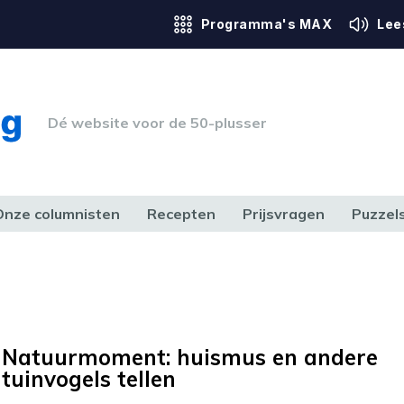
Programma's MAX
Lee
Dé website voor de 50-plusser
Onze columnisten
Recepten
Prijsvragen
Puzzel
ERK & RECHT
GEZONDHEID & SPORT
HUIS, TUIN & HOBBY
MEDIA & 
Natuurmoment: huismus en andere
tuinvogels tellen