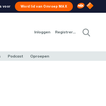
NPO Star
Omroep MAX
s voor
Word lid van Omroep MAX
Inloggen
Registreren
s
Podcast
Oproepen
CULTUUR
NATUUR & MILIEU
REIZEN & VERKEER