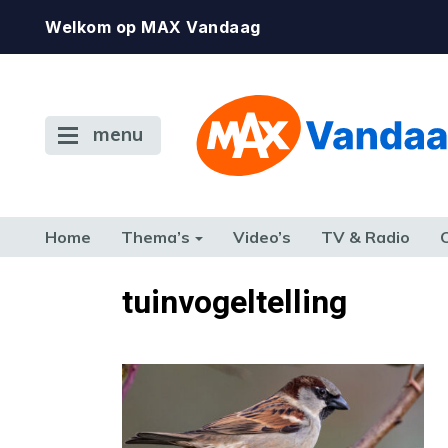
Welkom op MAX Vandaag
menu
Home
Thema’s
Video’s
TV & Radio
CONSUMENT
ETEN & DRINKEN
FAMILIE & RELATIE
GELD, W
tuinvogeltelling
TERUG NAAR TOEN