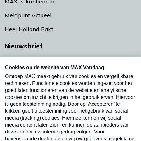
MAX vakantieman
Meldpunt Actueel
Heel Holland Bakt
Nieuwsbrief
Neem hier een gratis abonnement op onze
nieuwsbrief. Elke vrijdag- en dinsdagochtend in
uw mailbox.
Verzend