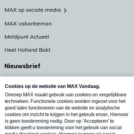
MAX op sociale media
MAX vakantieman
Meldpunt Actueel
Heel Holland Bakt
Nieuwsbrief
Neem hier een gratis abonnement op onze
nieuwsbrief. Elke vrijdag- en dinsdagochtend in
uw mailbox.
Verzend