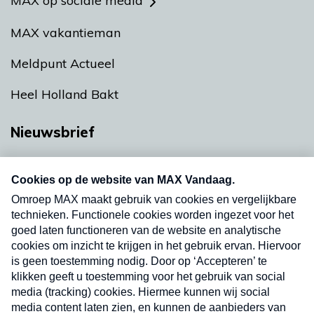
MAX op sociale media
MAX vakantieman
Meldpunt Actueel
Heel Holland Bakt
Nieuwsbrief
Neem hier een gratis abonnement op onze
nieuwsbrief. Elke vrijdag- en dinsdagochtend in
uw mailbox.
Verzend