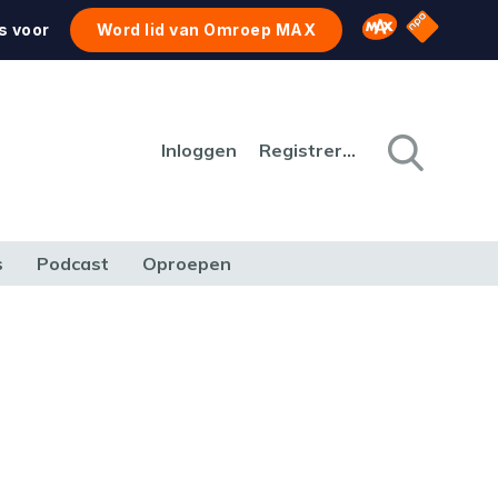
NPO Star
Omroep MAX
s voor
Word lid van Omroep MAX
Inloggen
Registreren
s
Podcast
Oproepen
CULTUUR
NATUUR & MILIEU
REIZEN & VERKEER