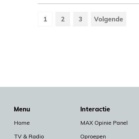
1
2
3
Volgende
Menu
Interactie
Home
MAX Opinie Panel
TV & Radio
Oproepen