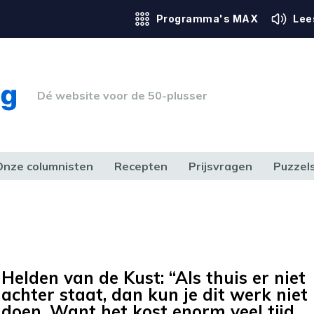
Programma's MAX
Lee
Dé website voor de 50-plusser
Onze columnisten
Recepten
Prijsvragen
Puzzel
ERK & RECHT
GEZONDHEID & SPORT
HUIS, TUIN & HOBBY
MEDIA & 
Helden van de Kust: “Als thuis er niet
achter staat, dan kun je dit werk niet
doen. Want het kost enorm veel tijd