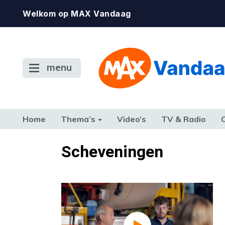
Welkom op MAX Vandaag
menu
Home
Thema’s
Video’s
TV & Radio
CONSUMENT
ETEN & DRINKEN
FAMILIE & RELATIE
GELD, W
Scheveningen
TERUG NAAR TOEN