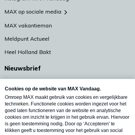
MAX op sociale media
MAX vakantieman
Meldpunt Actueel
Heel Holland Bakt
Nieuwsbrief
Neem hier een gratis abonnement op onze
nieuwsbrief. Elke vrijdag- en dinsdagochtend in
uw mailbox.
Verzend