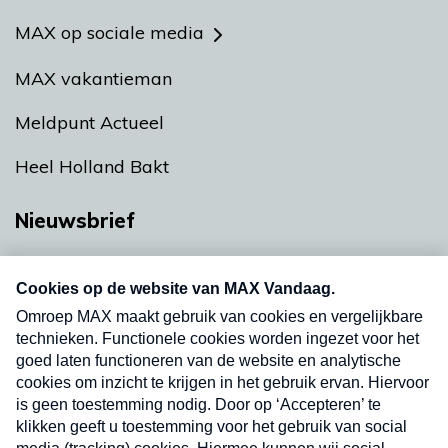
MAX op sociale media
MAX vakantieman
Meldpunt Actueel
Heel Holland Bakt
Nieuwsbrief
Neem hier een gratis abonnement op onze
nieuwsbrief. Elke vrijdag- en dinsdagochtend in
uw mailbox.
Verzend