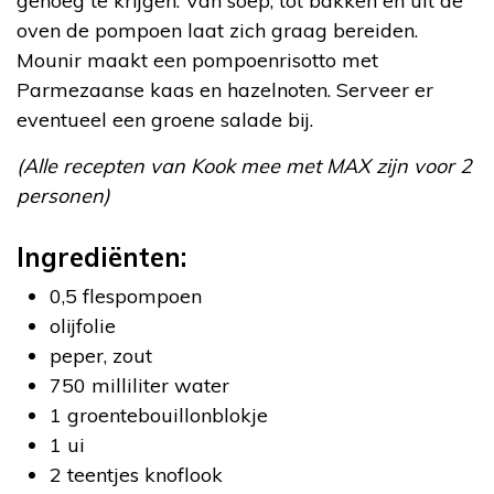
genoeg te krijgen. Van soep, tot bakken en uit de
oven de pompoen laat zich graag bereiden.
Mounir maakt een pompoenrisotto met
Parmezaanse kaas en hazelnoten. Serveer er
eventueel een groene salade bij.
(Alle recepten van Kook mee met MAX zijn voor 2
personen)
Ingrediënten:
0,5 flespompoen
olijfolie
peper, zout
750 milliliter water
1 groentebouillonblokje
1 ui
2 teentjes knoflook