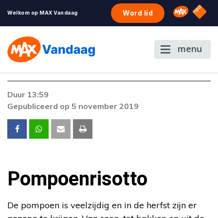
NPO S
Omroep 
Word lid
Welkom op MAX Vandaag
menu
Foutcode 403
Duur 13:59
De gewenste stream is op dit moment niet
Gepubliceerd op 5 november 2019
beschikbaar. Als het probleem zich blijft
voordoen, neem dan contact op met onze
klantenservice.
Pompoenrisotto
De pompoen is veelzijdig en in de herfst zijn er