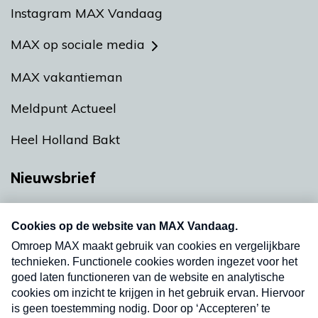
Instagram MAX Vandaag
MAX op sociale media
MAX vakantieman
Meldpunt Actueel
Heel Holland Bakt
Nieuwsbrief
Neem hier een gratis abonnement op onze
nieuwsbrief. Elke vrijdag- en dinsdagochtend in
uw mailbox.
Verzend