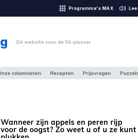
Programma's MAX
Lee
Dé website voor de 50-plusser
Onze columnisten
Recepten
Prijsvragen
Puzzel
ERK & RECHT
GEZONDHEID & SPORT
HUIS, TUIN & HOBBY
MEDIA & 
Wanneer zijn appels en peren rijp
voor de oogst? Zo weet u of u ze kunt
plukken