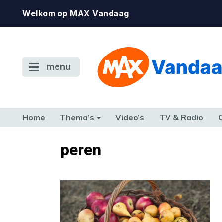
Welkom op MAX Vandaag
menu
Home
Thema’s
Video’s
TV & Radio
CONSUMENT
ETEN & DRINKEN
FAMILIE & RELATIE
GELD, W
peren
TERUG NAAR TOEN