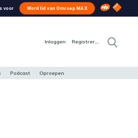
NPO Star
Omroep MAX
s voor
Word lid van Omroep MAX
Inloggen
Registreren
s
Podcast
Oproepen
CULTUUR
NATUUR & MILIEU
REIZEN & VERKEER