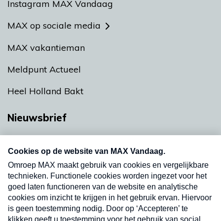
Instagram MAX Vandaag
MAX op sociale media
MAX vakantieman
Meldpunt Actueel
Heel Holland Bakt
Nieuwsbrief
Neem hier een gratis abonnement op onze
nieuwsbrief. Elke vrijdag- en dinsdagochtend in
uw mailbox.
Verzend