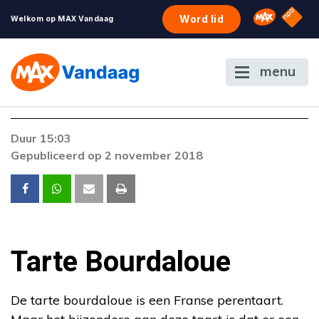
NPO S
Omroep 
Word lid
Welkom op MAX Vandaag
menu
Foutcode 403
Duur 15:03
De gewenste stream is op dit moment niet
Gepubliceerd op 2 november 2018
beschikbaar. Als het probleem zich blijft
voordoen, neem dan contact op met onze
klantenservice.
Tarte Bourdaloue
De tarte bourdaloue is een Franse perentaart.