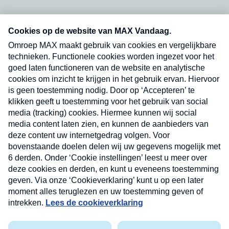
Neem hier een gratis abonnement op onze
nieuwsbrief. Elke vrijdag- en dinsdagochtend in
uw mailbox.
Verzend
Nieuwsbrief
Neem hier een gratis abonnement op onze
nieuwsbrief. Elke vrijdag- en dinsdagochtend in uw
mailbox.
Contact
Algemene voorwaarden
Privacyverklaring
Cookieverklaring