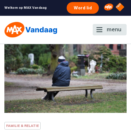
NPO S
Omroep 
Word lid
Welkom op MAX Vandaag
menu
FAMILIE & RELATIE