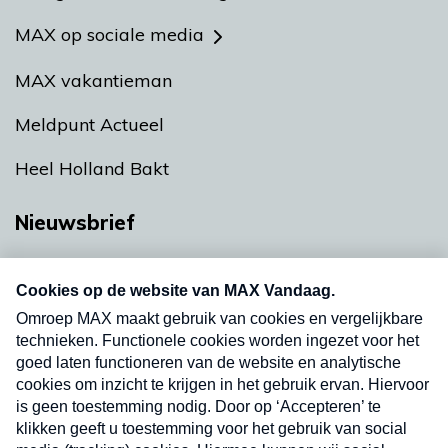
MAX op sociale media
MAX vakantieman
Meldpunt Actueel
Heel Holland Bakt
Nieuwsbrief
Neem hier een gratis abonnement op onze
nieuwsbrief. Elke vrijdag- en dinsdagochtend in
uw mailbox.
Verzend