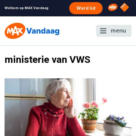
NPO S
Omroep 
Word lid
Welkom op MAX Vandaag
menu
ministerie van VWS