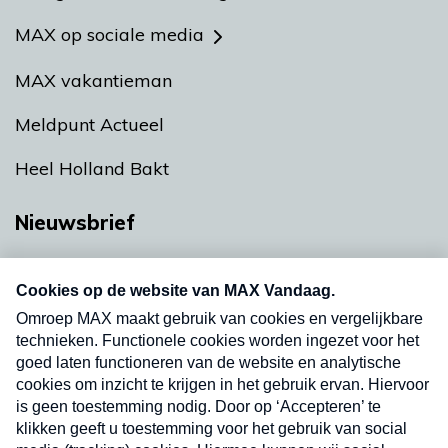
MAX op sociale media
MAX vakantieman
Meldpunt Actueel
Heel Holland Bakt
Nieuwsbrief
Neem hier een gratis abonnement op onze
nieuwsbrief. Elke vrijdag- en dinsdagochtend in
uw mailbox.
Verzend