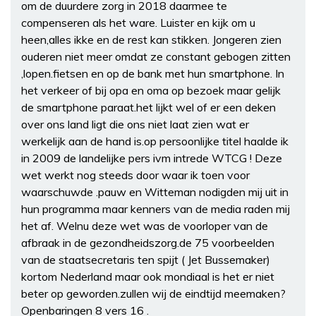
om de duurdere zorg in 2018 daarmee te
compenseren als het ware. Luister en kijk om u
heen,alles ikke en de rest kan stikken. Jongeren zien
ouderen niet meer omdat ze constant gebogen zitten
,lopen.fietsen en op de bank met hun smartphone. In
het verkeer of bij opa en oma op bezoek maar gelijk
de smartphone paraat.het lijkt wel of er een deken
over ons land ligt die ons niet laat zien wat er
werkelijk aan de hand is.op persoonlijke titel haalde ik
in 2009 de landelijke pers ivm intrede WTCG ! Deze
wet werkt nog steeds door waar ik toen voor
waarschuwde .pauw en Witteman nodigden mij uit in
hun programma maar kenners van de media raden mij
het af. Welnu deze wet was de voorloper van de
afbraak in de gezondheidszorg.de 75 voorbeelden
van de staatsecretaris ten spijt ( Jet Bussemaker)
kortom Nederland maar ook mondiaal is het er niet
beter op geworden.zullen wij de eindtijd meemaken?
Openbaringen 8 vers 16 .