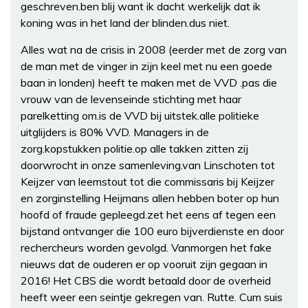
geschreven.ben blij want ik dacht werkelijk dat ik
koning was in het land der blinden.dus niet.
Alles wat na de crisis in 2008 (eerder met de zorg van
de man met de vinger in zijn keel met nu een goede
baan in londen) heeft te maken met de VVD .pas die
vrouw van de levenseinde stichting met haar
parelketting om.is de VVD bij uitstek.alle politieke
uitglijders is 80% VVD. Managers in de
zorg.kopstukken politie.op alle takken zitten zij
doorwrocht in onze samenleving.van Linschoten tot
Keijzer van leemstout tot die commissaris bij Keijzer
en zorginstelling Heijmans allen hebben boter op hun
hoofd of fraude gepleegd.zet het eens af tegen een
bijstand ontvanger die 100 euro bijverdienste en door
rechercheurs worden gevolgd. Vanmorgen het fake
nieuws dat de ouderen er op vooruit zijn gegaan in
2016! Het CBS die wordt betaald door de overheid
heeft weer een seintje gekregen van. Rutte. Cum suis