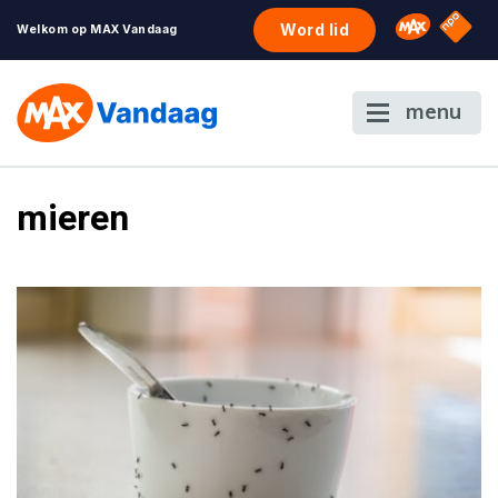
NPO S
Omroep 
Word lid
Welkom op MAX Vandaag
menu
mieren