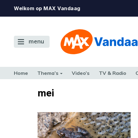
Welkom op MAX Vandaag
menu
Home
Thema’s
Video’s
TV & Radio
CONSUMENT
ETEN & DRINKEN
FAMILIE & RELATIE
GELD, W
mei
TERUG NAAR TOEN