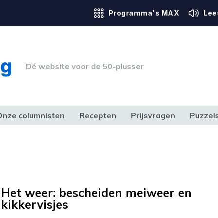
Programma's MAX
Lee
Dé website voor de 50-plusser
Onze columnisten
Recepten
Prijsvragen
Puzzel
ERK & RECHT
GEZONDHEID & SPORT
HUIS, TUIN & HOBBY
MEDIA & 
Het weer: bescheiden meiweer en
kikkervisjes