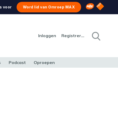
NPO Star
Omroep MAX
s voor
Word lid van Omroep MAX
Inloggen
Registreren
s
Podcast
Oproepen
CULTUUR
NATUUR & MILIEU
REIZEN & VERKEER