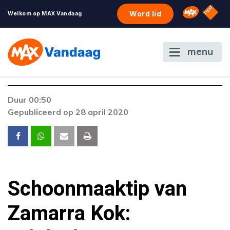
NPO S
Omroep 
Word lid
Welkom op MAX Vandaag
menu
Duur 00:50
Gepubliceerd op 28 april 2020
Schoonmaaktip van
Zamarra Kok: